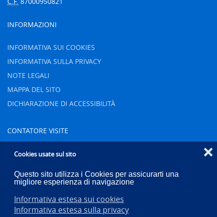
C.F.
87000950821
INFORMAZIONI
INFORMATIVA SUI COOKIES
INFORMATIVA SULLA PRIVACY
NOTE LEGALI
MAPPA DEL SITO
DICHIARAZIONE DI ACCESSIBILITÀ
CONTATORE VISITE
❌
Oggi
6
Cookies usate sul sito
Ieri
65
Questo sito utilizza i Cookies per assicurarti una
Settimana
756
migliore esperienza di navigazione
Mese
1018
Informativa estesa sui cookies
Totale
83460
Informativa estesa sulla privacy