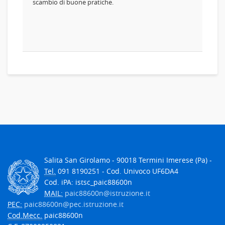
scambio di buone pratiche.
Salita San Girolamo - 90018 Termini Imerese (Pa) -
Tel.
091 8190251 - Cod. Univoco UF6DA4
Cod. iPA: istsc_paic88600n
MAIL:
paic88600n@istruzione.it
PEC:
paic88600n@pec.istruzione.it
Cod.Mecc.
paic88600n