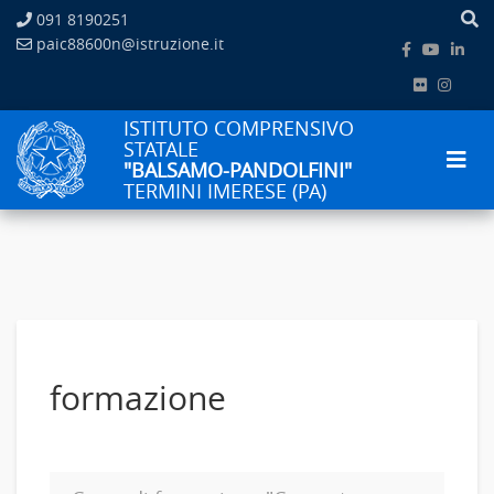
091 8190251
paic88600n@istruzione.it
ISTITUTO COMPRENSIVO
STATALE
"BALSAMO-PANDOLFINI"
TERMINI IMERESE (PA)
formazione