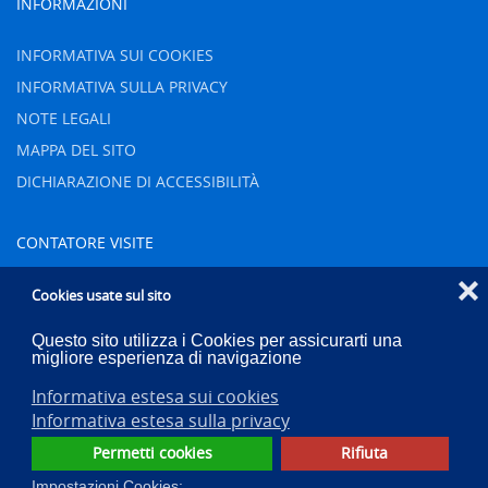
INFORMAZIONI
INFORMATIVA SUI COOKIES
INFORMATIVA SULLA PRIVACY
NOTE LEGALI
MAPPA DEL SITO
DICHIARAZIONE DI ACCESSIBILITÀ
CONTATORE VISITE
❌
Oggi
10
Cookies usate sul sito
Ieri
288
Questo sito utilizza i Cookies per assicurarti una
Settimana
537
migliore esperienza di navigazione
Mese
799
Informativa estesa sui cookies
Totale
83241
Informativa estesa sulla privacy
Permetti cookies
Rifiuta
Impostazioni Cookies: