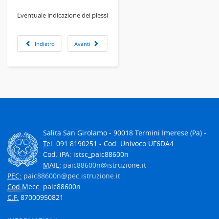
Eventuale indicazione dei plessi
Indietro
Avanti
Salita San Girolamo - 90018 Termini Imerese (Pa) -
Tel.
091 8190251 - Cod. Univoco UF6DA4
Cod. iPA: istsc_paic88600n
MAIL:
paic88600n@istruzione.it
PEC:
paic88600n@pec.istruzione.it
Cod.Mecc.
paic88600n
C.F.
87000950821