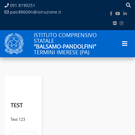
091 8190251
paic88600n@istruzione.it
ISTITUTO COMPRENSIVO
STATALE
"BALSAMO-PANDOLFINI"
TERMINI IMERESE (PA)
TEST
Test 123