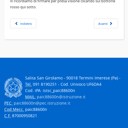
Vi ricordiamo di firmare per presa visione clicando sul bottone
rosso qui sotto.
Indietro
Avanti
Salita San Girolamo - 90018 Termini Imerese (Pa) -
Tel.
091 8190251 - Cod. Univoco UF6DA4
Cod. iPA: istsc_paic88600n
MAIL:
paic88600n@istruzione.it
PEC:
paic88600n@pec.istruzione.it
Cod.Mecc.
paic88600n
C.F.
87000950821