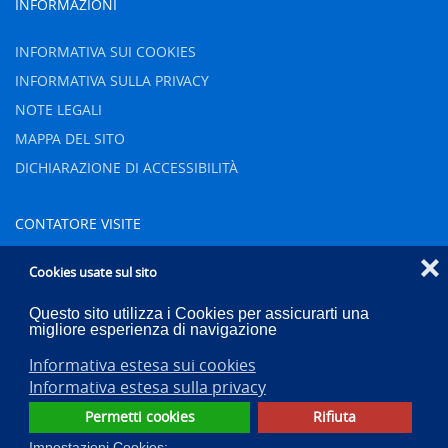
INFORMAZIONI
INFORMATIVA SUI COOKIES
INFORMATIVA SULLA PRIVACY
NOTE LEGALI
MAPPA DEL SITO
DICHIARAZIONE DI ACCESSIBILITÀ
CONTATORE VISITE
❌
Oggi
68
Cookies usate sul sito
Ieri
83
Questo sito utilizza i Cookies per assicurarti una
Settimana
678
migliore esperienza di navigazione
Mese
940
Informativa estesa sui cookies
Totale
83382
Informativa estesa sulla privacy
Permetti cookies
Rifiuta
Impostazioni Cookies: