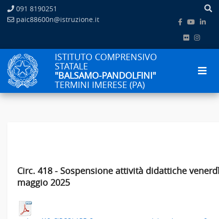
091 8190251
paic88600n@istruzione.it
ISTITUTO COMPRENSIVO
STATALE
"BALSAMO-PANDOLFINI"
TERMINI IMERESE (PA)
Circ. 418 - Sospensione attività didattiche venerd
maggio 2025