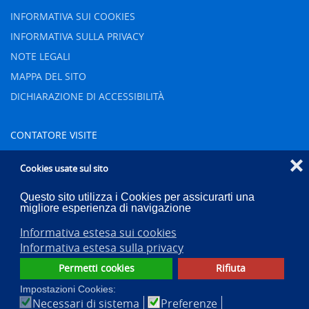
INFORMATIVA SUI COOKIES
INFORMATIVA SULLA PRIVACY
NOTE LEGALI
MAPPA DEL SITO
DICHIARAZIONE DI ACCESSIBILITÀ
CONTATORE VISITE
❌
Oggi
43
Cookies usate sul sito
Ieri
83
Questo sito utilizza i Cookies per assicurarti una
Settimana
653
migliore esperienza di navigazione
Mese
915
Informativa estesa sui cookies
Totale
83357
Informativa estesa sulla privacy
Permetti cookies
Rifiuta
Impostazioni Cookies:
Necessari di sistema
Preferenze