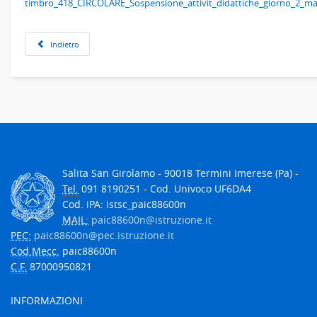
timbro_418_CIRCOLARE_Sospensione_attivit_didattiche_giorno_2_ma
Indietro
Salita San Girolamo - 90018 Termini Imerese (Pa) -
Tel.
091 8190251 - Cod. Univoco UF6DA4
Cod. iPA: istsc_paic88600n
MAIL:
paic88600n@istruzione.it
PEC:
paic88600n@pec.istruzione.it
Cod.Mecc.
paic88600n
C.F.
87000950821
INFORMAZIONI