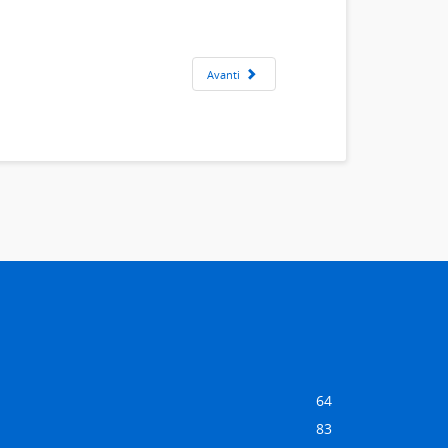
Avanti
64
83