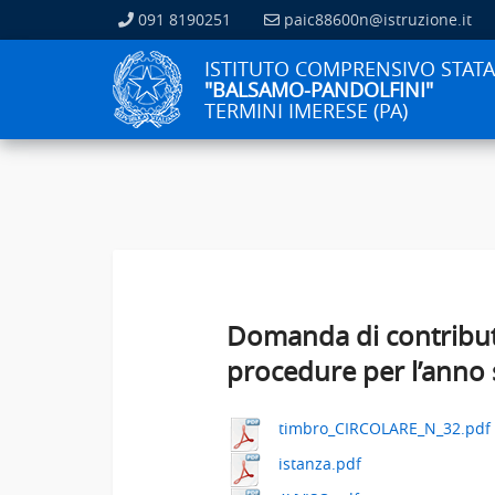
091 8190251
paic88600n@istruzione.it
ISTITUTO COMPRENSIVO STATA
"BALSAMO-PANDOLFINI"
TERMINI IMERESE (PA)
Domanda di contributo 
procedure per l’anno 
timbro_CIRCOLARE_N_32.pdf
istanza.pdf