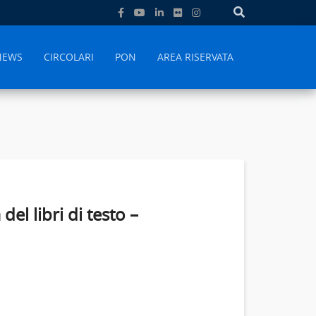
NEWS
CIRCOLARI
PON
AREA RISERVATA
el libri di testo –