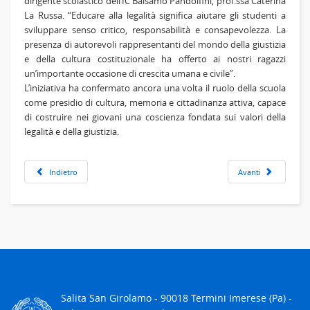
dirigente scolastico dell’IC Balsamo Pandolfini,
prof.ssa Caterina
La Russa.
“Educare alla legalità significa aiutare gli studenti a
sviluppare senso critico, responsabilità e consapevolezza. La
presenza di autorevoli rappresentanti del mondo della giustizia
e della cultura costituzionale ha offerto ai nostri ragazzi
un’importante occasione di crescita umana e civile”.
L’iniziativa ha confermato ancora una volta il ruolo della scuola
come presidio di cultura, memoria e cittadinanza attiva, capace
di costruire nei giovani una coscienza fondata sui valori della
legalità e della giustizia.
Indietro
Avanti
Salita San Girolamo - 90018 Termini Imerese (Pa) -