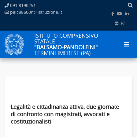
091 8190251
paic88600n@istruzione.it
ISTITUTO COMPRENSIVO
STATALE
"BALSAMO-PANDOLFINI"
TERMINI IMERESE (PA)
Legalità e cittadinanza attiva, due giornate
di confronto con magistrati, avvocati e
costituzionalisti