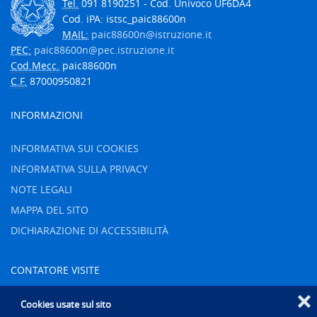
Tel.
091 8190251 - Cod. Univoco UF6DA4
Cod. iPA: istsc_paic88600n
MAIL:
paic88600n@istruzione.it
PEC:
paic88600n@pec.istruzione.it
Cod.Mecc.
paic88600n
C.F.
87000950821
INFORMAZIONI
INFORMATIVA SUI COOKIES
INFORMATIVA SULLA PRIVACY
NOTE LEGALI
MAPPA DEL SITO
DICHIARAZIONE DI ACCESSIBILITÀ
CONTATORE VISITE
❌
Oggi
0
Cookies usate sul sito