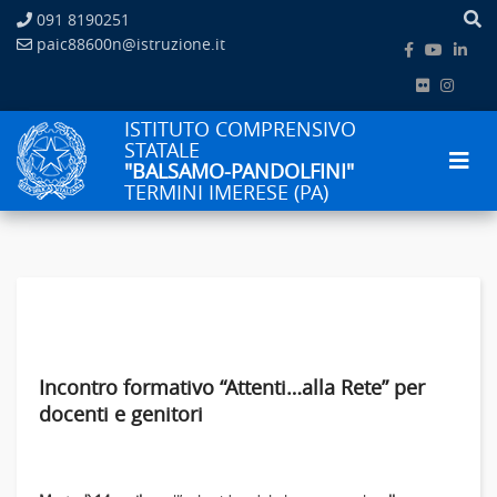
091 8190251
paic88600n@istruzione.it
ISTITUTO COMPRENSIVO
STATALE
"BALSAMO-PANDOLFINI"
TERMINI IMERESE (PA)
Incontro formativo “Attenti…alla Rete” per
docenti e genitori