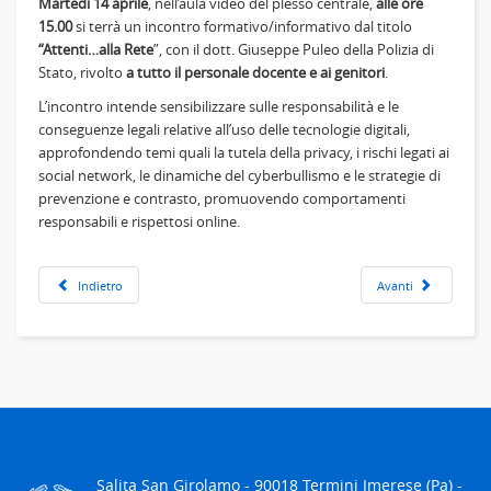
Martedì 14 aprile
, nell’aula video del plesso centrale,
alle ore
15.00
si terrà un incontro formativo/informativo dal titolo
“Attenti…alla Rete
”, con il dott. Giuseppe Puleo della Polizia di
Stato, rivolto
a tutto il personale docente e ai genitori
.
L’incontro intende sensibilizzare sulle responsabilità e le
conseguenze legali relative all’uso delle tecnologie digitali,
approfondendo temi quali la tutela della privacy, i rischi legati ai
social network, le dinamiche del cyberbullismo e le strategie di
prevenzione e contrasto, promuovendo comportamenti
responsabili e rispettosi online.
Indietro
Avanti
Salita San Girolamo - 90018 Termini Imerese (Pa) -