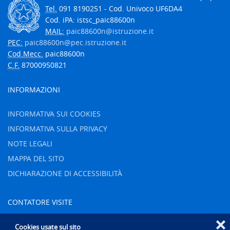
Tel.
091 8190251 - Cod. Univoco UF6DA4
Cod. iPA: istsc_paic88600n
MAIL:
paic88600n@istruzione.it
PEC:
paic88600n@pec.istruzione.it
Cod.Mecc.
paic88600n
C.F.
87000950821
INFORMAZIONI
INFORMATIVA SUI COOKIES
INFORMATIVA SULLA PRIVACY
NOTE LEGALI
MAPPA DEL SITO
DICHIARAZIONE DI ACCESSIBILITÀ
CONTATORE VISITE
❌
Oggi
41
Cookies usate sul sito