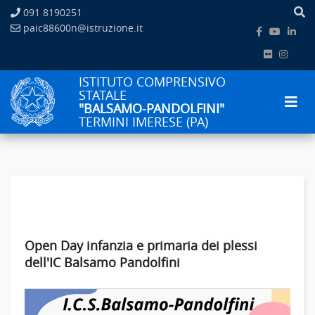
091 8190251
paic88600n@istruzione.it
ISTITUTO COMPRENSIVO
STATALE
"BALSAMO-PANDOLFINI"
TERMINI IMERESE (PA)
Open Day infanzia e primaria dei plessi
dell'IC Balsamo Pandolfini