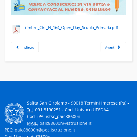
timbro_Circ_N_164_Open_Day_Scuola_Primaria.pdf
Indietro
Avanti
Salita San Girolamo - 90018 Termini Imerese (Pa) -
Tel.
091 8190251 - Cod. Univoco UF6DA4
Cod. iPA: istsc_paic88600n
MAIL:
paic88600n@istruzione.it
PEC:
paic88600n@pec.istruzione.it
Cod.Mecc.
paic88600n