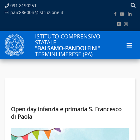
091 8190251
paic88600n@istruzione.it
ISTITUTO COMPRENSIVO
STATALE
"BALSAMO-PANDOLFINI"
TERMINI IMERESE (PA)
Open day infanzia e primaria S. Francesco
di Paola