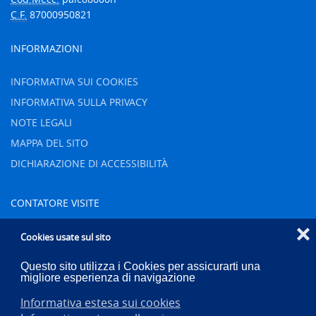
C.F.
87000950821
INFORMAZIONI
INFORMATIVA SUI COOKIES
INFORMATIVA SULLA PRIVACY
NOTE LEGALI
MAPPA DEL SITO
DICHIARAZIONE DI ACCESSIBILITÀ
CONTATORE VISITE
❌
Oggi
54
Cookies usate sul sito
Ieri
75
Questo sito utilizza i Cookies per assicurarti una
Settimana
739
migliore esperienza di navigazione
Mese
1001
Informativa estesa sui cookies
Totale
83443