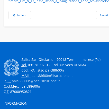
timbro_Circ_N_13_Inizio_lezioni_e_inaugurazione_anno_scolasticodoc
Indietro
Avanti
Salita San Girolamo - 90018 Termini Imerese (Pa) -
Tel.
091 8190251 - Cod. Univoco UF6DA4
Cod. iPA: istsc_paic88600n
MAIL:
paic88600n@istruzione.it
PEC:
paic88600n@pec.istruzione.it
Cod.Mecc.
paic88600n
C.F.
87000950821
INFORMAZIONI