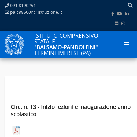
091 8190251
paic88600n@istruzione.it
ISTITUTO COMPRENSIVO
STATALE
"BALSAMO-PANDOLFINI"
TERMINI IMERESE (PA)
Circ. n. 13 - Inizio lezioni e inaugurazione anno
scolastico