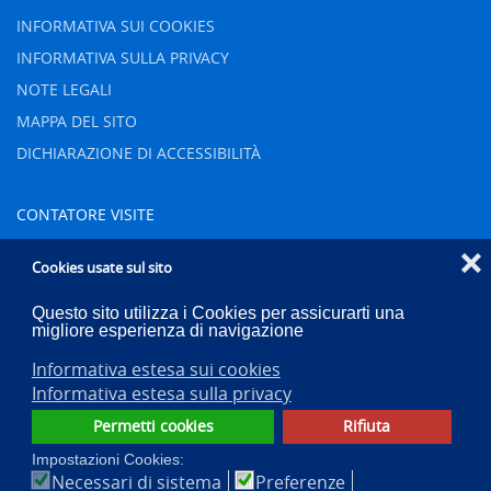
INFORMATIVA SUI COOKIES
INFORMATIVA SULLA PRIVACY
NOTE LEGALI
MAPPA DEL SITO
DICHIARAZIONE DI ACCESSIBILITÀ
CONTATORE VISITE
❌
Oggi
48
Cookies usate sul sito
Ieri
83
Questo sito utilizza i Cookies per assicurarti una
Settimana
658
migliore esperienza di navigazione
Mese
920
Informativa estesa sui cookies
Totale
83362
Informativa estesa sulla privacy
Permetti cookies
Rifiuta
Impostazioni Cookies:
Necessari di sistema
Preferenze